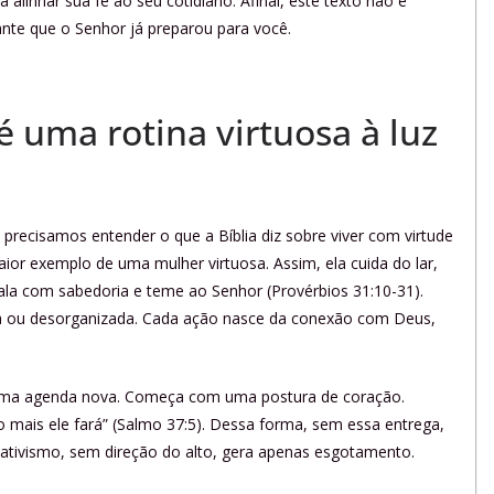
alinhar sua fé ao seu cotidiano. Afinal, este texto não é
nte que o Senhor já preparou para você.
 uma rotina virtuosa à luz
precisamos entender o que a Bíblia diz sobre viver com virtude
ior exemplo de uma mulher virtuosa. Assim, ela cuida do lar,
 fala com sabedoria e teme ao Senhor (Provérbios 31:10-31).
a ou desorganizada. Cada ação nasce da conexão com Deus,
uma agenda nova. Começa com uma postura de coração.
o mais ele fará” (Salmo 37:5). Dessa forma, sem essa entrega,
 ativismo, sem direção do alto, gera apenas esgotamento.