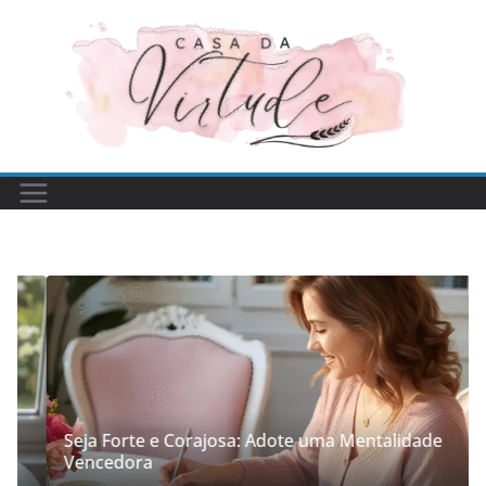
Pular
para
o
conteúdo
Seja Forte e Corajosa: Adote uma Mentalidade
Vencedora