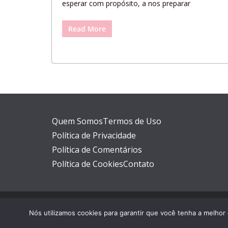
esperar com propósito, a nos preparar
Read More
Quem Somos
Termos de Uso
Política de Privacidade
Política de Comentários
Política de Cookies
Contato
Copyright © 2026
Casa da Virtude
. Powered by
Colo
Nós utilizamos cookies para garantir que você tenha a melhor 