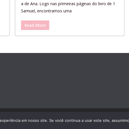
a de Ana. Logo nas primeiras páginas do livro de 1
Samuel, encontramos uma
Read More
rMag
and
WordPress
.
experiência em nosso site. Se você continua a usar este site, assumimo