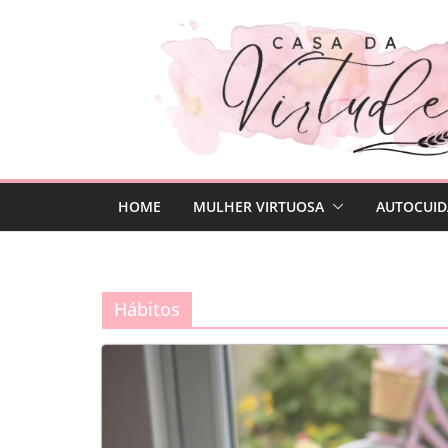
Pular
para
o
conteúdo
HOME
MULHER VIRTUOSA
AUTOCUID
Hábitos